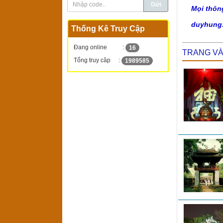
Mọi thôn
duyhung
Thống Kê Truy Cập
Đang online
:
16
TRANG V
Tổng truy câp
:
1989585