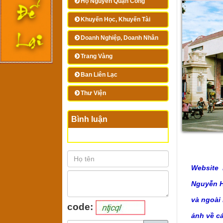
Họ Nguyễn Quận Công
Khuyến Học, Khuyến Tài
Doanh Nghiệp, Doanh Nhân
Trang Vàng
Ban Liên Lạc
Thư Viện
Bình luận
Website 
Nguyễn Hu
và ngoài
code:
ảnh về c